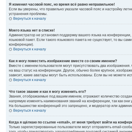
Я изменил часовой пояс, но время всё равно неправильное!
Если вы уверены, что правильно указали часовой пояс и настройку лет
устранения проблемы.
Вернуться к началу
Моего языка нет в списке!
Администратор не установил поддержку вашего языка на конференции, 
языковой пакет. Если такого языкового пакета не существует, то вы с
конференции).
Вернуться к началу
Как я могу поместить изображение вместе со своим именем?
Вместе с именем пользователя могут присутствовать два изображения. О
на ваш статус на конференции. Другое, обычно более крупное, изображе
зависит, какие аватары могут быть использованы. Если вы не можете 
Вернуться к началу
Что такое звание и как я могу изменить его?
Звания, отображаемые под вашим именем, отражают количество созда
напрямую изменять наименования званий на конференции, так как они 
На большинстве конференций это запрещено, и модератор или админис
Вернуться к началу
Когда я щёлкаю по ссылке «email», от меня требуют войти на конфе
Только зарегистрированные пользователи могут отправлять email-сооб
того, чтобы предотвратить злоупотребления почтовой системой анони