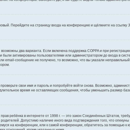
 новый. Перейдите на страницу входа на конференцию и щёлкните на ссылку
З
о возможны два варианта. Если включена поддержка COPPA и при регистрации 
и были активированы пользователями или администратором до входа в систе
и email-сообщение не получено, то возможно, что вы указали неправильный 
тором.
проверьте свои имя и пароль и попробуйте войти снова. Возможно, админист
длительное время не оставляющих сообщения, чтобы уменьшить размер базы
тных прав ребёнка в интернете от 1998 г. — это закон Соединённых Штатов, т
е родителей. Допустимо наличие иного вида подтверждения того, что опек
ющемуся на конференции, или к самой конференции, обратитесь за помощью к 
ких отношений, кроме указанных ниже.