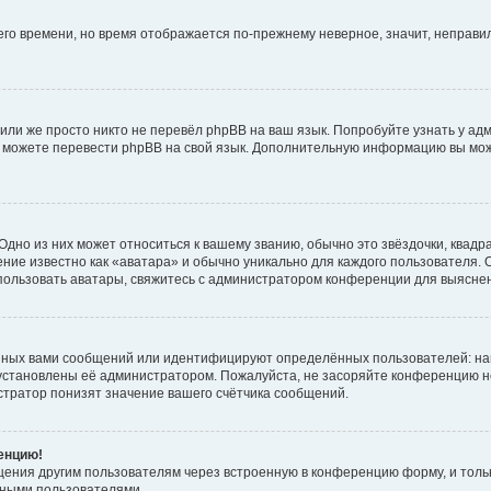
него времени, но время отображается по-прежнему неверное, значит, неправ
или же просто никто не перевёл phpBB на ваш язык. Попробуйте узнать у ад
ами можете перевести phpBB на свой язык. Дополнительную информацию вы мо
дно из них может относиться к вашему званию, обычно это звёздочки, квадр
ние известно как «аватара» и обычно уникально для каждого пользователя. О
использовать аватары, свяжитесь с администратором конференции для выясне
нных вами сообщений или идентифицируют определённых пользователей: на
установлены её администратором. Пожалуйста, не засоряйте конференцию н
тратор понизят значение вашего счётчика сообщений.
ренцию!
щения другим пользователям через встроенную в конференцию форму, и толь
мными пользователями.