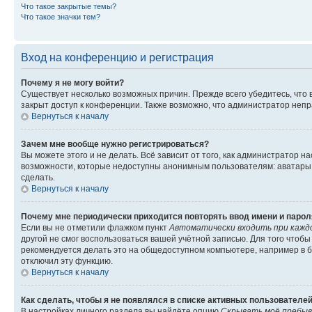
Что такое закрытые темы?
Что такое значки тем?
Вход на конференцию и регистрация
Почему я не могу войти?
Существует несколько возможных причин. Прежде всего убедитесь, что 
закрыт доступ к конференции. Также возможно, что администратор неп
Вернуться к началу
Зачем мне вообще нужно регистрироваться?
Вы можете этого и не делать. Всё зависит от того, как администратор
возможности, которые недоступны анонимным пользователям: аватары, ли
сделать.
Вернуться к началу
Почему мне периодически приходится повторять ввод имени и парол
Если вы не отметили флажком пункт
Автоматически входить при кажд
другой не смог воспользоваться вашей учётной записью. Для того чтоб
рекомендуется делать это на общедоступном компьютере, например в би
отключил эту функцию.
Вернуться к началу
Как сделать, чтобы я не появлялся в списке активных пользователе
В настройках личного раздела вы найдёте опцию
Скрывать моё пребыв