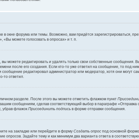
е в окне форума или темы. Возможно, вам придётся зарегистрироваться, пр
 «Вы можете голосовать в опросах» и т. п.
вы можете редактировать и удалять только свои собственные сообщения. В
емени после его создания. Если кто-то уже ответил на сообщение, то под ни
сли сообщение редактировал администратор или модератор, хотя они могут са
о-то ответил.
 личном разделе. После этого вы можете отметить флажком пункт
Присоедини
 вашим сообщениям, сделав соответствующий выбор в параграфе «Отправка 
х, убрав флажок
Присоединить подпись
в форме отправки сообщения.
ите на закладке или перейдите в форму
Создать опрос
под основной формой
ние опросов. Задайте тему и как минимум два варианта ответа в соответству