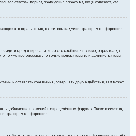
иантов ответа», период проведения опроса в днях (0 означает, что
шающее это ограничение, свяжитесь с администратором конференции.
ерейдите к редактированию первого сообщения в теме; опрос всегда
 кто-то уже проголосовал, то только модераторы или администраторы
 темы и оставлять сообщения, совершать другие действия, вам может
шить добавление вложений в определённых форумах. Также возможно,
министратором конференции.
дение. Учтите, что это решение администратора конференции, и phpBB