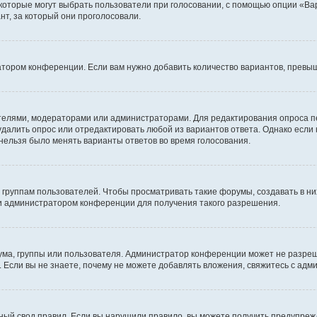
 которые могут выбрать пользователи при голосовании, с помощью опции «Вар
т, за который они проголосовали.
атором конференции. Если вам нужно добавить количество вариантов, превы
дателями, модераторами или администраторами. Для редактирования опроса п
 удалить опрос или отредактировать любой из вариантов ответа. Однако если
 нельзя было менять варианты ответов во время голосования.
руппам пользователей. Чтобы просматривать такие форумы, создавать в них
и администратором конференции для получения такого разрешения.
ма, группы или пользователя. Администратор конференции может не разре
 Если вы не знаете, почему не можете добавлять вложения, свяжитесь с ад
ый свод правил. Если вы нарушили правило, вы можете получить предупреж