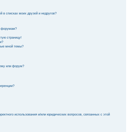
й в списках моих друзей и недругов?
и форумам?
стую страницу!
и?
ные мной темы?
тему или форум?
ференции?
рректного использования и/или юридических вопросов, связанных с этой