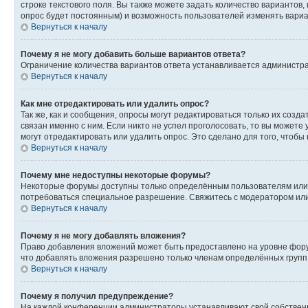
строке текстового поля. Вы также можете задать количество вариантов,
опрос будет постоянным) и возможность пользователей изменять вариан
Вернуться к началу
Почему я не могу добавить больше вариантов ответа?
Ограничение количества вариантов ответа устанавливается администр
Вернуться к началу
Как мне отредактировать или удалить опрос?
Так же, как и сообщения, опросы могут редактироваться только их соз
связан именно с ним. Если никто не успел проголосовать, то вы можете
могут отредактировать или удалить опрос. Это сделано для того, чтобы
Вернуться к началу
Почему мне недоступны некоторые форумы?
Некоторые форумы доступны только определённым пользователям или г
потребоваться специальное разрешение. Свяжитесь с модератором ил
Вернуться к началу
Почему я не могу добавлять вложения?
Право добавления вложений может быть предоставлено на уровне фору
что добавлять вложения разрешено только членам определённых групп.
Вернуться к началу
Почему я получил предупреждение?
На каждой конференции администраторы устанавливают свой собственн