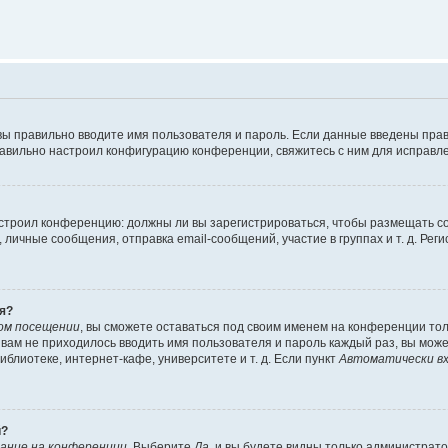
вы правильно вводите имя пользователя и пароль. Если данные введены прав
равильно настроил конфигурацию конференции, свяжитесь с ним для исправле
 настроил конференцию: должны ли вы зарегистрироваться, чтобы размещать 
чные сообщения, отправка email-сообщений, участие в группах и т. д. Регис
я?
ом посещении
, вы сможете оставаться под своим именем на конференции тол
ы вам не приходилось вводить имя пользователя и пароль каждый раз, вы мож
блиотеке, интернет-кафе, университете и т. д. Если пункт
Автоматически вх
й?
ание на конференции
. Выберите
Да
, и вы будете видны только администрат