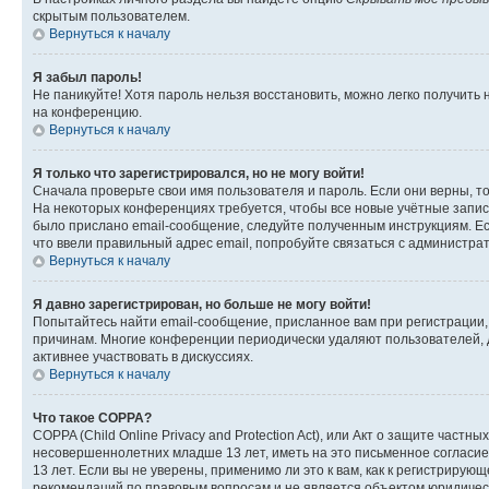
скрытым пользователем.
Вернуться к началу
Я забыл пароль!
Не паникуйте! Хотя пароль нельзя восстановить, можно легко получить
на конференцию.
Вернуться к началу
Я только что зарегистрировался, но не могу войти!
Сначала проверьте свои имя пользователя и пароль. Если они верны, т
На некоторых конференциях требуется, чтобы все новые учётные запис
было прислано email-сообщение, следуйте полученным инструкциям. Есл
что ввели правильный адрес email, попробуйте связаться с администра
Вернуться к началу
Я давно зарегистрирован, но больше не могу войти!
Попытайтесь найти email-сообщение, присланное вам при регистрации, 
причинам. Многие конференции периодически удаляют пользователей, 
активнее участвовать в дискуссиях.
Вернуться к началу
Что такое COPPA?
COPPA (Child Online Privacy and Protection Act), или Акт о защите час
несовершеннолетних младше 13 лет, иметь на это письменное согласи
13 лет. Если вы не уверены, применимо ли это к вам, как к регистриру
рекомендаций по правовым вопросам и не является объектом юридичес