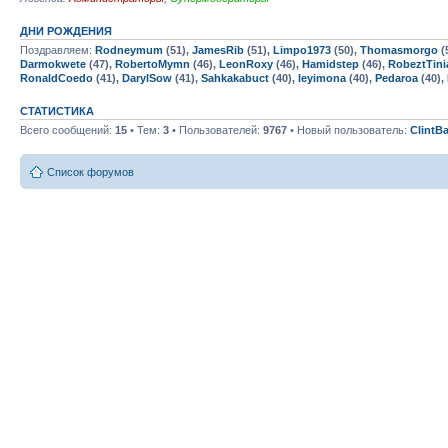
ДНИ РОЖДЕНИЯ
Поздравляем:
Rodneymum
(51),
JamesRib
(51),
Limpo1973
(50),
Thomasmorgo
(
Darmokwete
(47),
RobertoMymn
(46),
LeonRoxy
(46),
Hamidstep
(46),
RobeztTini
RonaldCoedo
(41),
DarylSow
(41),
Sahkakabuct
(40),
leyimona
(40),
Pedaroa
(40),
СТАТИСТИКА
Всего сообщений:
15
• Тем:
3
• Пользователей:
9767
• Новый пользователь:
ClintB
Список форумов