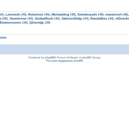
50),
Leonmok
(49),
Robertcet
(49),
Michaeldog
(48),
fixmeboysds
(48),
maestrosrl
(48)
a
(46),
Yasminzew
(45),
SinikarBush
(45),
SafonovDialp
(44),
Randallkes
(44),
reDumAs
Emanocoomo
(39),
Qbsnrdjp
(38)
arton
Powered by
phpBB
® Forum Software © phpBB Group
Русская поддержка phpBB