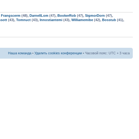
,
Frangscerm
(48),
DarnellLom
(47),
BookerRob
(47),
SigmorDorn
(47),
sott
(43),
Tomnuct
(43),
Innostiantemi
(43),
Williamemibe
(42),
Bosstub
(41),
Наша команда
•
Удалить cookies конференции
• Часовой пояс: UTC + 3 часа