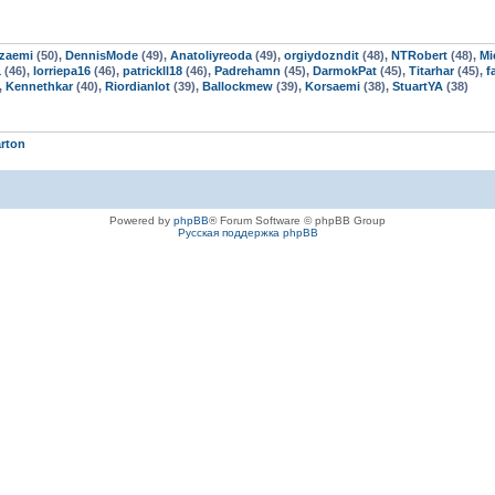
zaemi
(50),
DennisMode
(49),
Anatoliyreoda
(49),
orgiydozndit
(48),
NTRobert
(48),
Mi
1
(46),
lorriepa16
(46),
patrickll18
(46),
Padrehamn
(45),
DarmokPat
(45),
Titarhar
(45),
f
,
Kennethkar
(40),
Riordianlot
(39),
Ballockmew
(39),
Korsaemi
(38),
StuartYA
(38)
arton
Powered by
phpBB
® Forum Software © phpBB Group
Русская поддержка phpBB