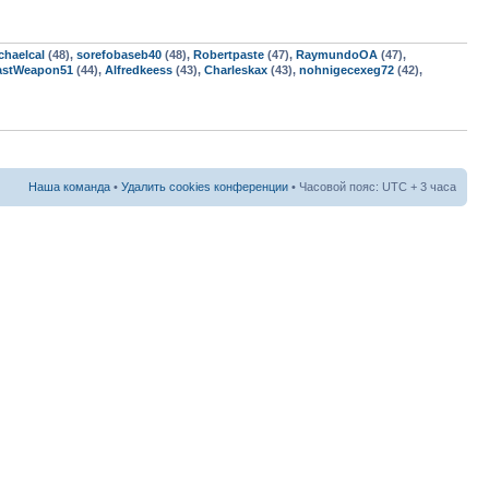
chaelcal
(48),
sorefobaseb40
(48),
Robertpaste
(47),
RaymundoOA
(47),
astWeapon51
(44),
Alfredkeess
(43),
Charleskax
(43),
nohnigecexeg72
(42),
Наша команда
•
Удалить cookies конференции
• Часовой пояс: UTC + 3 часа