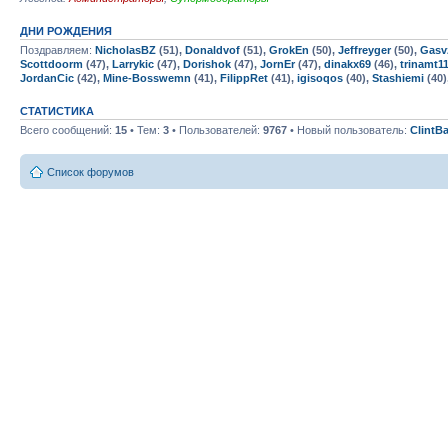
ДНИ РОЖДЕНИЯ
Поздравляем:
NicholasBZ
(51),
Donaldvof
(51),
GrokEn
(50),
Jeffreyger
(50),
Gasv
Scottdoorm
(47),
Larrykic
(47),
Dorishok
(47),
JornEr
(47),
dinakx69
(46),
trinamt1
JordanCic
(42),
Mine-Bosswemn
(41),
FilippRet
(41),
igisoqos
(40),
Stashiemi
(40)
СТАТИСТИКА
Всего сообщений:
15
• Тем:
3
• Пользователей:
9767
• Новый пользователь:
ClintB
Список форумов