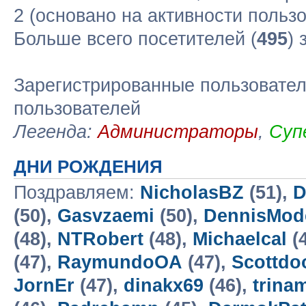
2 (основано на активности польз
Больше всего посетителей (
495
) 
Зарегистрированные пользовател
пользователей
Легенда:
Администраторы
,
Суп
ДНИ РОЖДЕНИЯ
Поздравляем:
NicholasBZ
(51),
D
(50),
Gasvzaemi
(50),
DennisMod
(48),
NTRobert
(48),
Michaelcal
(
(47),
RaymundoOA
(47),
Scottdo
JornEr
(47),
dinakx69
(46),
trina