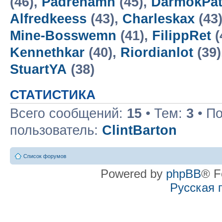
(46),
Padrehamn
(45),
DarmokPa
Alfredkeess
(43),
Charleskax
(43
Mine-Bosswemn
(41),
FilippRet
(
Kennethkar
(40),
Riordianlot
(39)
StuartYA
(38)
СТАТИСТИКА
Всего сообщений:
15
• Тем:
3
• П
пользователь:
ClintBarton
Список форумов
Powered by
phpBB
® F
Русская 