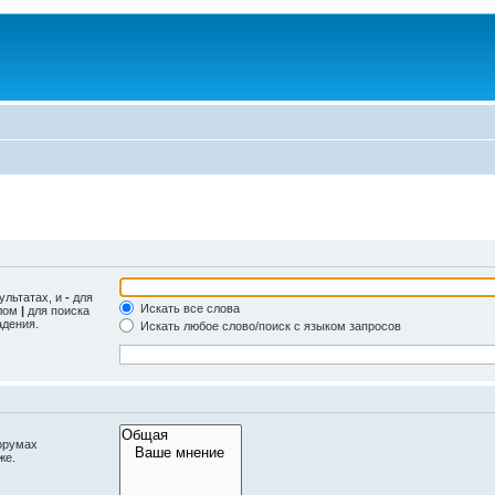
ультатах, и
-
для
Искать все слова
олом
|
для поиска
адения.
Искать любое слово/поиск с языком запросов
орумах
же.